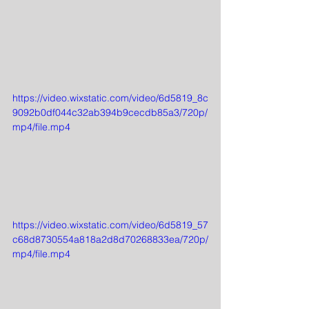
https://video.wixstatic.com/video/6d5819_8c
9092b0df044c32ab394b9cecdb85a3/720p/
mp4/file.mp4
https://video.wixstatic.com/video/6d5819_57
c68d8730554a818a2d8d70268833ea/720p/
mp4/file.mp4