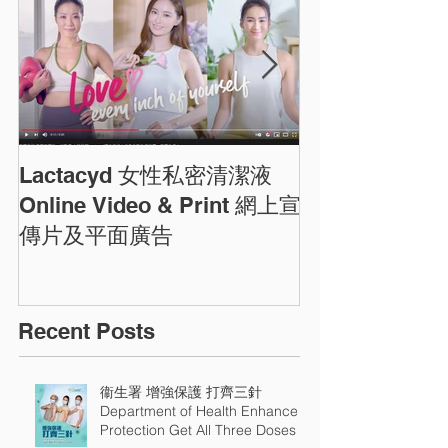
Lactacyd 女性私密清潔液
圓方商場農曆
ELEMENTS C
Online Video & Print 網上宣
Photos
傳片及平面廣告
Recent Posts
衞生署 增強保護 打齊三針
Department of Health Enhance
Protection Get All Three Doses