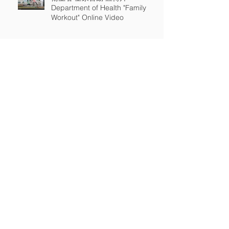
Department of Health "Family
Workout" Online Video
通訊事務管理局 數碼電視節目台
新發射頻率 電視廣告 Office Of
The Communications Authority
New Digital TV Channels TV Api
精明使用電訊服務 Use Telecoms
Services Smartly 通訊事務管理辦
公室宣傳片 OFCA TV Api
Archive
2022年1月
(1)
1 篇文章
2021年1月
(27)
27 篇文章
2020年1月
(25)
25 篇文章
2019年1月
(15)
15 篇文章