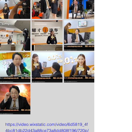
https://video.wixstatic.com/video/6d5819_4f
4bc81db22d43a88ce73a8dd808f196/720p/