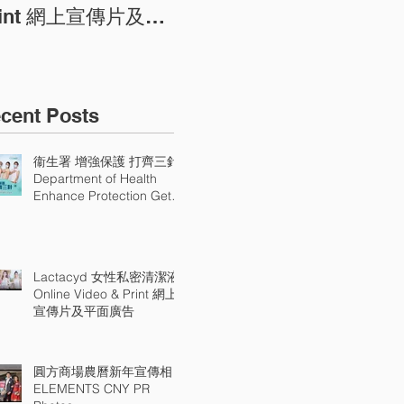
PR Photos
Pr
rint 網上宣傳片及平
廣告
cent Posts
衞生署 增強保護 打齊三針
Department of Health
Enhance Protection Get
All Three Doses
Lactacyd 女性私密清潔液
Online Video & Print 網上
宣傳片及平面廣告
圓方商場農曆新年宣傳相
ELEMENTS CNY PR