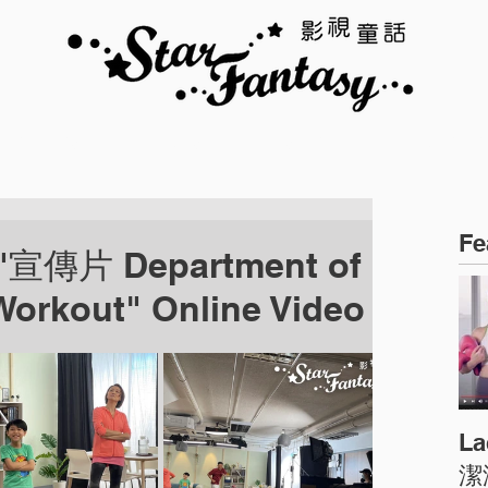
TALENTS
JOBS
SANTA
CONTACT
Fe
片 Department of
Workout" Online Video
L
潔液