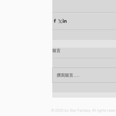
留言
撰寫留言......
© 2020 by Star Fantasy. All rights rese