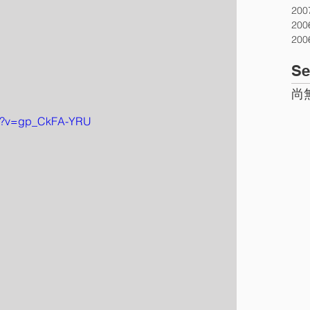
20
20
20
Se
尚
ch?v=gp_CkFA-YRU