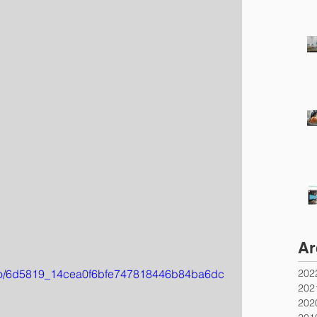
Ar
20
video/6d5819_14cea0f6bfe747818446b84ba6dc
20
20