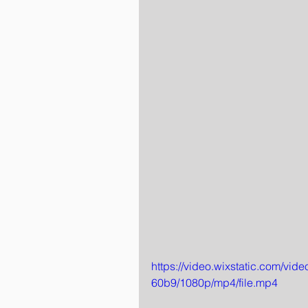
https://video.wixstatic.com/
60b9/1080p/mp4/file.mp4