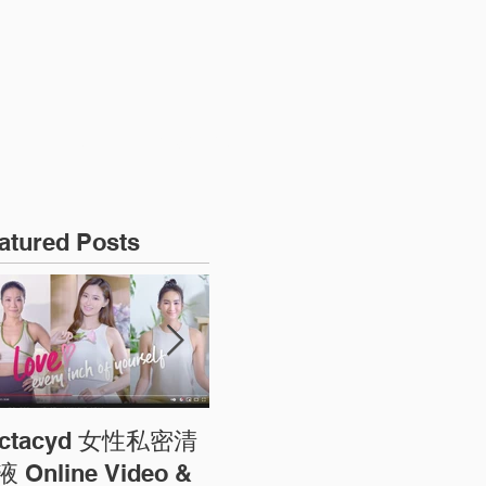
ONLINE REGISTRATION
atured Posts
actacyd 女性私密清
圓方商場農曆新年宣傳
預
 Online Video &
相 ELEMENTS CNY
告 F