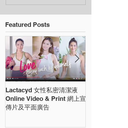
Featured Posts
Lactacyd 女性私密清潔液
圓方商場農曆
ELEMENTS C
Online Video & Print 網上宣
Photos
傳片及平面廣告