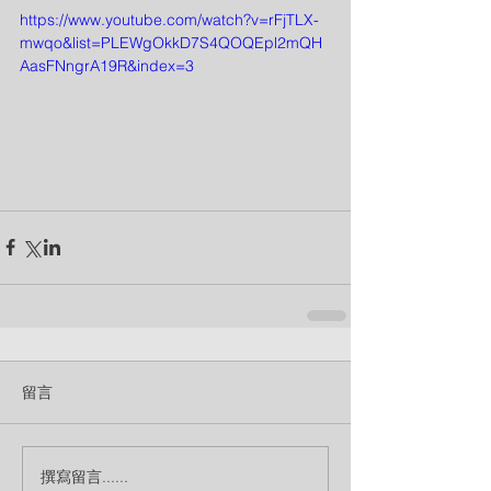
https://www.youtube.com/watch?v=rFjTLX-
mwqo&list=PLEWgOkkD7S4QOQEpl2mQH
AasFNngrA19R&index=3
留言
撰寫留言......