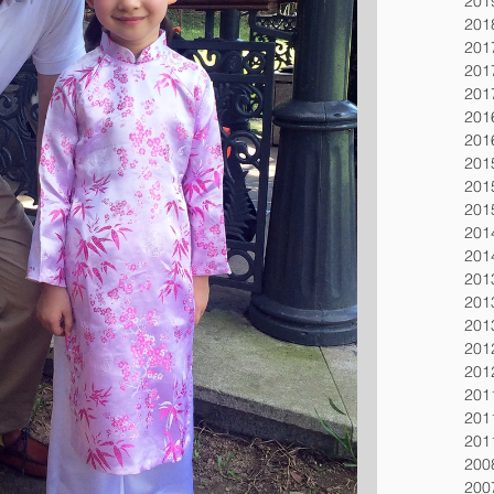
20
20
20
20
20
20
20
20
20
20
20
20
20
20
20
20
20
20
20
20
20
20