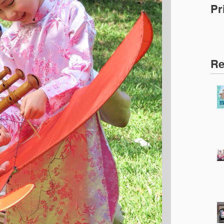
P
面
Re