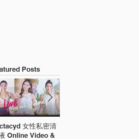
ONLINE REGISTRATION
atured Posts
actacyd 女性私密清
圓方商場農曆新年宣傳
預
 Online Video &
相 ELEMENTS CNY
告 F