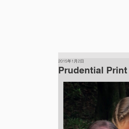
HOME
ABOUT
2015年1月2日
Prudential P