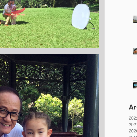
Ar
20
20
20