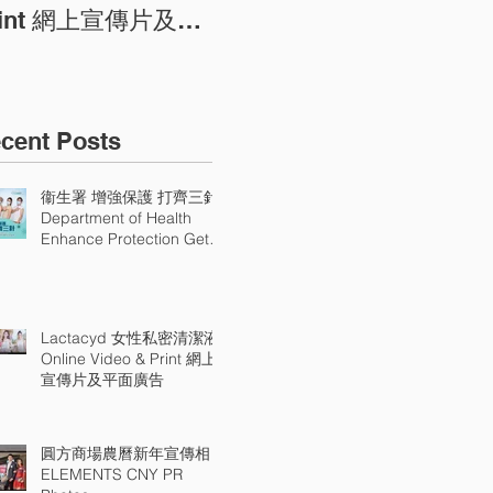
PR Photos
Pr
rint 網上宣傳片及平
廣告
cent Posts
衞生署 增強保護 打齊三針
Department of Health
Enhance Protection Get
All Three Doses
Lactacyd 女性私密清潔液
Online Video & Print 網上
宣傳片及平面廣告
圓方商場農曆新年宣傳相
ELEMENTS CNY PR