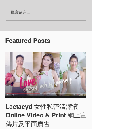
撰寫留言......
Featured Posts
Lactacyd 女性私密清潔液
圓方商場農曆
ELEMENTS C
Online Video & Print 網上宣
Photos
傳片及平面廣告