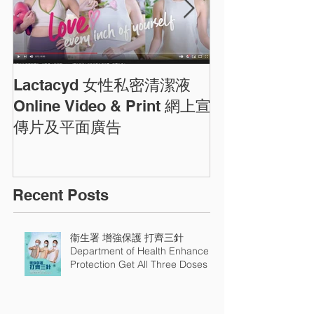
Lactacyd 女性私密清潔液
圓方商場農曆
ELEMENTS C
Online Video & Print 網上宣
Photos
傳片及平面廣告
Recent Posts
衞生署 增強保護 打齊三針
Department of Health Enhance
Protection Get All Three Doses