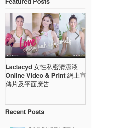
Featured Posts
Lactacyd 女性私密清潔液
圓方商場農曆
ELEMENTS C
Online Video & Print 網上宣
Photos
傳片及平面廣告
Recent Posts