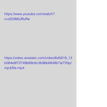
https://www.youtube.com/watch?
v=sIS3M0JRuRw
https://video.wixstatic.com/video/6d5819_13
b084e8f72749b69c6c3b96b6849b7a/720p/
mp4/file.mp4