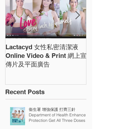
Lactacyd 女性私密清潔液
圓方商場農曆
ELEMENTS C
Online Video & Print 網上宣
Photos
傳片及平面廣告
Recent Posts
衞生署 增強保護 打齊三針
Department of Health Enhance
Protection Get All Three Doses